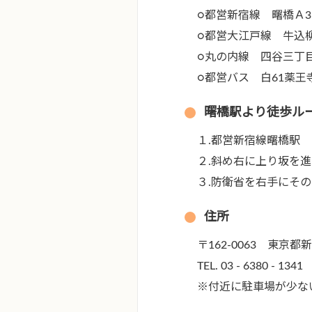
○都営新宿線 曙橋Ａ3
○都営大江戸線 牛込
○丸の内線 四谷三丁目
○都営バス 白61薬王
曙橋駅より徒歩ル
１.都営新宿線曙橋駅
２.斜め右に上り坂を
３.防衛省を右手にそ
住所
〒162-0063 東京
TEL. 03 - 6380 - 1341
※付近に駐車場が少な